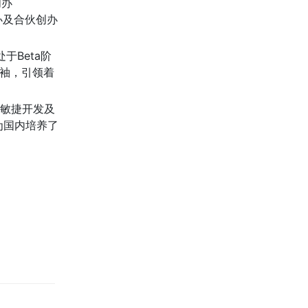
创办
办及合伙创办
于Beta阶
领袖，引领着
谷敏捷开发及
为国内培养了