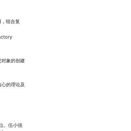
用，组合复
tory
。
把对象的创建
核心的理论及
学位。伍小强